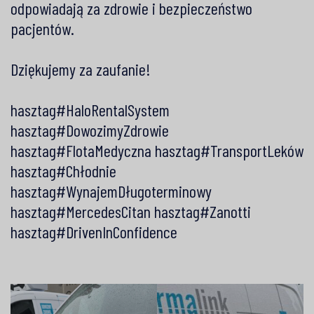
odpowiadają za zdrowie i bezpieczeństwo
pacjentów.
Dziękujemy za zaufanie!
hasztag#HaloRentalSystem
hasztag#DowozimyZdrowie
hasztag#FlotaMedyczna
hasztag#TransportLeków
hasztag#Chłodnie
hasztag#WynajemDługoterminowy
hasztag#MercedesCitan
hasztag#Zanotti
hasztag#DrivenInConfidence