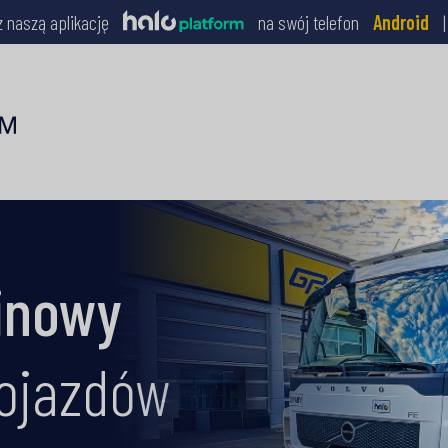
z naszą aplikację
na swój telefon
Android
inowy
ojazdów