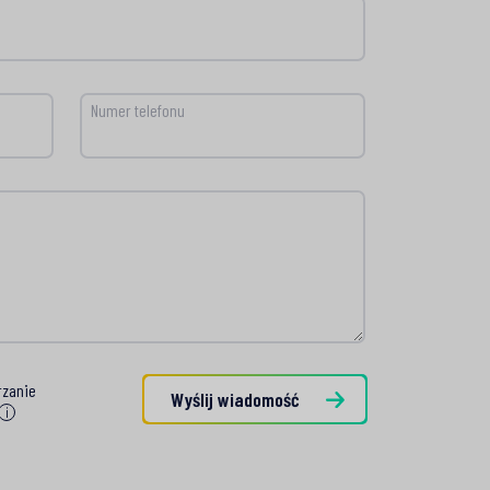
Numer telefonu
rzanie
rzanie
Wyślij wiadomość
i