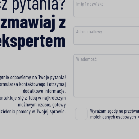
z pytania?
Imię i nazwisko
zmawiaj z
ekspertem
Adres mailowy
Wiadomość
ętnie odpowiemy na Twoje pytania!
ormularza kontaktowego i otrzymaj
dodatkowe informacje.
ontaktuje się z Tobą w najkrótszym
możliwym czasie, gotowy
dzielenia pomocy w Twojej sprawie.
Wyrażam zgodę na przetwa
Wyrażam zgodę na przetwa
moich danych osobowych
moich danych osobowych