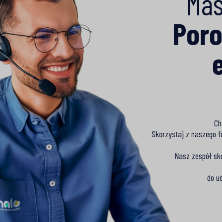
Mas
Poro
Ch
Skorzystaj z naszego f
Nasz zespół sk
do u