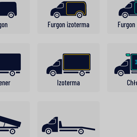
gon
Furgon izoterma
Furgon 
ener
Izoterma
Chł