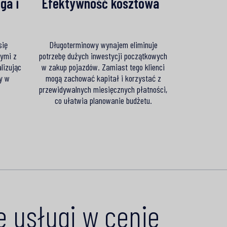
ga i
Efektywność kosztowa​ ​​​ ​
się
Długoterminowy wynajem eliminuje
ymi z
potrzebę dużych inwestycji początkowych
lizując
w zakup pojazdów. Zamiast tego klienci
y w
mogą zachować kapitał i korzystać z
przewidywalnych miesięcznych płatności,
co ułatwia planowanie budżetu.
e usługi w cenie