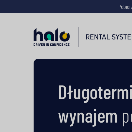
Pobier
Długoterm
wynajem
p