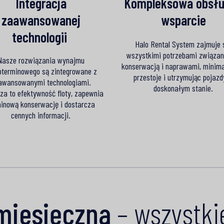
Integracja
Kompleksowa obsłu
zaawansowanej
wsparcie​​
technologii​​ ​
Halo Rental System zajmuje 
wszystkimi potrzebami związan
Nasze rozwiązania wynajmu
konserwacją i naprawami, minima
oterminowego są zintegrowane z
przestoje i utrzymując pojazd
awansowanymi technologiami.
doskonałym stanie.
za to efektywność floty, zapewnia
inową konserwację i dostarcza
cennych informacji.
miesięczna
– wszystki