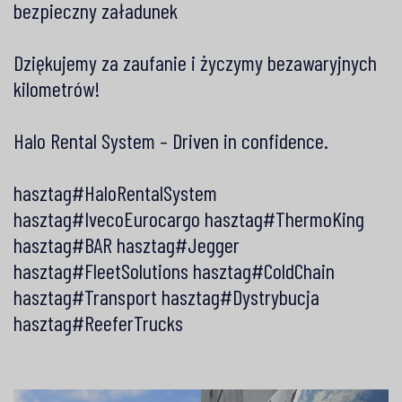
bezpieczny załadunek
Dziękujemy za zaufanie i życzymy bezawaryjnych
kilometrów!
Halo Rental System – Driven in confidence.
hasztag#HaloRentalSystem
hasztag#IvecoEurocargo
hasztag#ThermoKing
hasztag#BAR
hasztag#Jegger
hasztag#FleetSolutions
hasztag#ColdChain
hasztag#Transport
hasztag#Dystrybucja
hasztag#ReeferTrucks