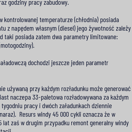
oraz godziny pracy zabudowy.
 kontrolowanej temperaturze (chłodnia) posiada
tu z napędem własnym (diesel) jego żywotność zależy
zd taki posiada zatem dwa parametry limitowane:
(motogodziny).
załadowczą dochodzi jeszcze jeden parametr
nie używaną przy każdym rozładunku może generować
miast naczepa 33-paletowa rozładowywana za każdym
tygodniu pracy i dwóch załadunkach dziennie
y naraz). Resurs windy 45 000 cykli oznacza że w
5 lat zaś w drugim przypadku remont generalny windy
tacji.