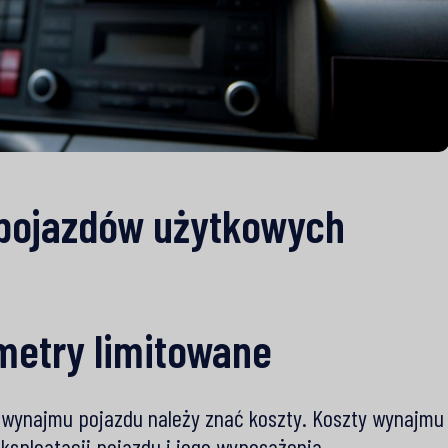
pojazdów użytkowych
ametry limitowane
wynajmu pojazdu należy znać koszty. Koszty wynajmu
ksploatacji pojazdu i jego wyposażenia.