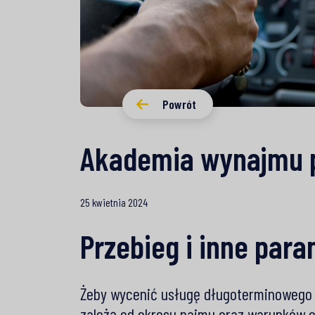
Powrót
Akademia wynajmu 
25 kwietnia 2024
Przebieg i inne par
Żeby wycenić usługę długoterminowego 
zależą od okresu najmu oraz warunków e