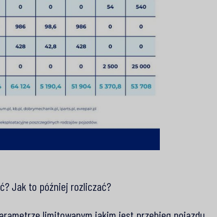
ć? Jak to później rozliczać?
arametrze limitowanym jakim jest przebieg pojazdu,