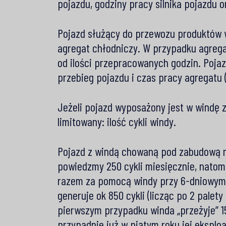
pojazdu, godziny pracy silnika pojazdu 
Pojazd służący do przewozu produktów w
agregat chłodniczy. W przypadku agrega
od ilości przepracowanych godzin. Poja
przebieg pojazdu i czas pracy agregatu 
Jeżeli pojazd wyposażony jest w windę 
limitowany: ilość cykli windy.
Pojazd z windą chowaną pod zabudową 
powiedzmy 250 cykli miesięcznie, nato
razem za pomocą windy przy 6-dniowym 
generuje ok 850 cykli (licząc po 2 palet
pierwszym przypadku winda „przeżyje” 1
przypadnie już w piątym roku jej eksploa