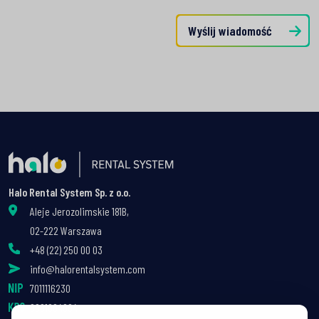
Wyślij wiadomość
Halo Rental System Sp. z o.o.
Aleje Jerozolimskie 181B,
02-222 Warszawa
+48 (22) 250 00 03
info@halorentalsystem.com
7011116230
0001004004