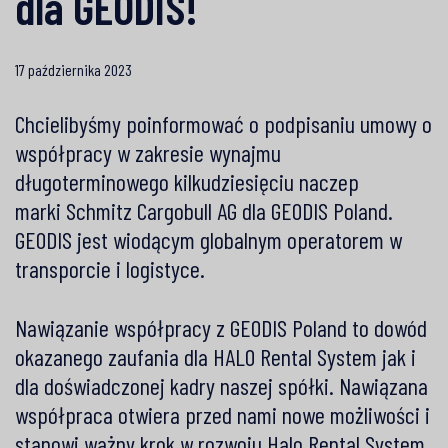
dla GEODIS!
17 października 2023
Chcielibyśmy poinformować o podpisaniu umowy o
współpracy w zakresie wynajmu
długoterminowego kilkudziesięciu naczep
marki
Schmitz Cargobull AG
dla
GEODIS
Poland.
GEODIS jest wiodącym globalnym operatorem w
transporcie i logistyce.
Nawiązanie współpracy z GEODIS Poland to dowód
okazanego zaufania dla
HALO Rental System
jak i
dla doświadczonej kadry naszej spółki. Nawiązana
współpraca otwiera przed nami nowe możliwości i
stanowi ważny krok w rozwoju Halo Rental System