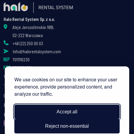
Halo Rental System Sp. z o.o.
Aleje Jerozolimskie 181B,
02-222 Warszawa
+48 (22) 250 00 03
info@halorentalsystem.com
7011116230
0001004004
Wynajem długoterminowy
We use cookies on our site to enhance your user
Technologia
experience, provide personalized content, and
analyze our traffic.
O nas
FAQ
Accept all
Polityka prywatności
Reject non-essential